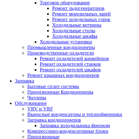
Торговое оборудование
Ремонт льдогенераторов
Ремонт морозильных ларей
Ремонт холодильных горок
Холодильные витрины
Холодильные столы
Холодильные шкафы
Холодильные установки
Промышленные кондиционеры
Производственные охладители
Ремонт охладителей конвейеров
Ремонт охладителей станков
Ремонт охладителей шкафов
Ремонт крышных кондиционеров
Заправка
Бытовые сплит системы
Прецизионные Кондиционеры
Чиллеры
Обслуживание
VRV и VRF
Выносные конденсаторы и теплообменники
Заправка кондиционеров
Заправка холодильника фреоном
Компрессорно-конденсаторные блоки
Прецизионные