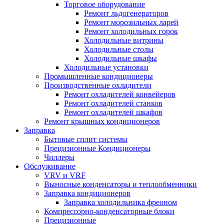
Торговое оборудование
Ремонт льдогенераторов
Ремонт морозильных ларей
Ремонт холодильных горок
Холодильные витрины
Холодильные столы
Холодильные шкафы
Холодильные установки
Промышленные кондиционеры
Производственные охладители
Ремонт охладителей конвейеров
Ремонт охладителей станков
Ремонт охладителей шкафов
Ремонт крышных кондиционеров
Заправка
Бытовые сплит системы
Прецизионные Кондиционеры
Чиллеры
Обслуживание
VRV и VRF
Выносные конденсаторы и теплообменники
Заправка кондиционеров
Заправка холодильника фреоном
Компрессорно-конденсаторные блоки
Прецизионные