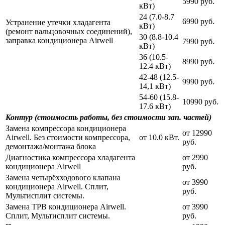
5990 руб.
кВт)
24 (7.0-8.7
6990 руб.
Устранение утечки хладагента
кВт)
(ремонт вальцовочных соединений),
30 (8.8-10.4
заправка кондиционера Airwell
7990 руб.
кВт)
36 (10.5-
8990 руб.
12.4 кВт)
42-48 (12.5-
9990 руб.
14,1 кВт)
54-60 (15.8-
10990 руб.
17.6 кВт)
Контур (стоимость работы, без стоимости зап. частей)
Замена компрессора кондиционера
от 12990
Airwell. Без стоимости компрессора,
от 10.0 кВт.
руб.
демонтажа/монтажа блока
Диагностика компрессора хладагента
от 2990
кондиционера Airwell
руб.
Замена четырёхходового клапана
от 3990
кондиционера Airwell. Сплит,
руб.
Мультисплит системы.
Замена ТРВ кондиционера Airwell.
от 3990
Сплит, Мультисплит системы.
руб.