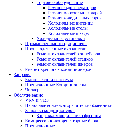
Торговое оборудование
Ремонт льдогенераторов
Ремонт морозильных ларей
Ремонт холодильных горок
Холодильные витрины
Холодильные столы
Холодильные шкафы
Холодильные установки
Промышленные кондиционеры
Производственные охладители
Ремонт охладителей конвейеров
Ремонт охладителей станков
Ремонт охладителей шкафов
Ремонт крышных кондиционеров
Заправка
Бытовые сплит системы
Прецизионные Кондиционеры
Чиллеры
Обслуживание
VRV и VRF
Выносные конденсаторы и теплообменники
Заправка кондиционеров
Заправка холодильника фреоном
Компрессорно-конденсаторные блоки
Прецизионные