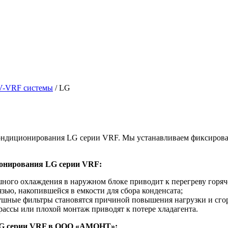
V-VRF системы
/
LG
диционирования LG серии VRF. Мы устанавливаем фиксированн
ионирования LG серии VRF:
ного охлаждения в наружном блоке приводит к перегреву горячег
зью, накопившейся в емкости для сбора конденсата;
ушные фильтры становятся причиной повышения нагрузки и сгор
ассы или плохой монтаж приводят к потере хладагента.
LG серии VRF в ООО «АМОНТ»: