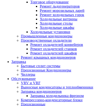
Торговое оборудование
Ремонт льдогенераторов
Ремонт морозильных ларей
Ремонт холодильных горок
Холодильные витрины
Холодильные столы
Холодильные шкафы
Холодильные установки
Промышленные кондиционеры
Производственные охладители
Ремонт охладителей конвейеров
Ремонт охладителей станков
Ремонт охладителей шкафов
Ремонт крышных кондиционеров
Заправка
Бытовые сплит системы
Прецизионные Кондиционеры
Чиллеры
Обслуживание
VRV и VRF
Выносные конденсаторы и теплообменники
Заправка кондиционеров
Заправка холодильника фреоном
Компрессорно-конденсаторные блоки
Прецизионные