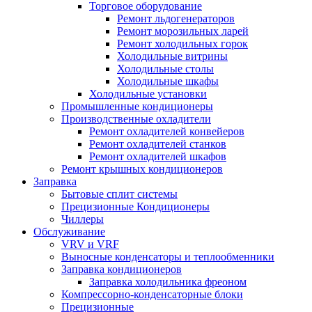
Торговое оборудование
Ремонт льдогенераторов
Ремонт морозильных ларей
Ремонт холодильных горок
Холодильные витрины
Холодильные столы
Холодильные шкафы
Холодильные установки
Промышленные кондиционеры
Производственные охладители
Ремонт охладителей конвейеров
Ремонт охладителей станков
Ремонт охладителей шкафов
Ремонт крышных кондиционеров
Заправка
Бытовые сплит системы
Прецизионные Кондиционеры
Чиллеры
Обслуживание
VRV и VRF
Выносные конденсаторы и теплообменники
Заправка кондиционеров
Заправка холодильника фреоном
Компрессорно-конденсаторные блоки
Прецизионные