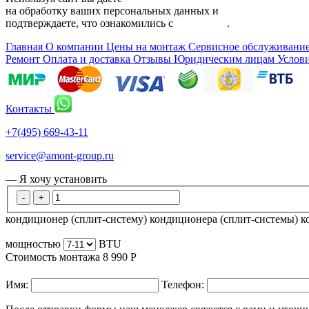
на обработку ваших персональных данных и
подтверждаете, что ознакомились с
политикой
.
Главная
О компании
Цены на монтаж
Сервисное обслуживани
Ремонт
Оплата и доставка
Отзывы
Юридическим лицам
Услов
Контакты
+7(495) 669-43-11
service@amont-group.ru
— Я хочу установить
-
+
кондиционер (сплит-систему)
кондиционера (сплит-системы)
к
мощностью
BTU
Стоимость монтажа
8 990
Р
Имя:
Телефон: