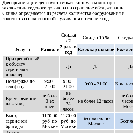
Для организаций действует гибкая система скидок при
заключении годового договора на сервисное обслуживание.
Скидка определяется из расчёта количества оборудования и
количества сервисного обслуживания в течение года.
Скидка
Скидка 15 %
Скидк
5 %
2 раза в
Услуги
Разовые
Ежеквартальное
Ежемес
год
Прикреплённый
к объекту
………..
Да
Да
Д
сервисный
инженер
Поддержка по
9:00 -
9:00 -
9:00 - 21:00
Круглос
телефону
21:00
21:00
не
не более
не бол
Время реакции
более
3-ёх
не более 12 часов
часов
на заявку
24
дней
Мос
часов
Выезд
1170.00
1170.00
Бесплатно по
сервисной
руб. по
руб. по
Беспл
Москве
бригады
Москве
Москве
Архив