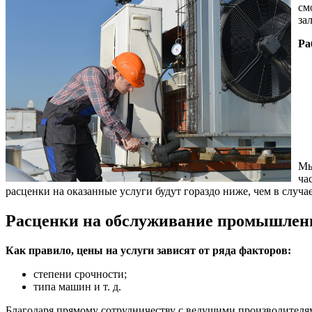
см
за
Ра
Мы
ча
расценки на оказанные услуги будут гораздо ниже, чем в случа
Расценки на обслуживание промышлен
Как правило, цены на услуги зависят от ряда факторов:
степени срочности;
типа машин и т. д.
Благодаря прямому сотрудничеству с ведущими производителям