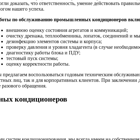
огли доказать, что ответственность, умение действовать правил
логом нашего успеха.
боты по обслуживанию промышленных кондиционеров включ
внешнюю оценку состояния агрегатов и коммуникаций;
очистку дренажа, теплообменника, лопаток, соединений и мы
дезинфекцию элементов системы и корпуса;
проверку давления и уровня хладагента (в случае необходимо
диагностику работы блока и ПДУ;
тестовый пуск системы;
оценку корректности работы.
 предлагаем воспользоваться годовым техническим обслуживан
стных лиц, так и для корпоративных клиентов. При заключени
е разового обращения.
ных кондиционеров
и систем кондиционирования, мы всегда имеем на собственном 