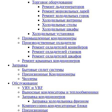
Торговое оборудование
Ремонт льдогенераторов
Ремонт морозильных ларей
Ремонт холодильных горок
Холодильные витрины
Холодильные столы
Холодильные шкафы
Холодильные установки
Промышленные кондиционеры
Производственные охладители
Ремонт охладителей конвейеров
Ремонт охладителей станков
Ремонт охладителей шкафов
Ремонт крышных кондиционеров
Заправка
Бытовые сплит системы
Прецизионные Кондиционеры
Чиллеры
Обслуживание
VRV и VRF
Выносные конденсаторы и теплообменники
Заправка кондиционеров
Заправка холодильника фреоном
Компрессорно-конденсаторные блоки
Прецизионные