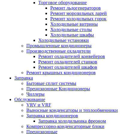
Торговое оборудование
Ремонт льдогенераторов
Ремонт морозильных ларей
Ремонт холодильных горок
Холодильные витрины
Холодильные столы
Холодильные шкафы
Холодильные установки
Промышленные кондиционеры
Производственные охладители
Ремонт охладителей конвейеров
Ремонт охладителей станков
Ремонт охладителей шкафов
Ремонт крышных кондиционеров
Заправка
Бытовые сплит системы
Прецизионные Кондиционеры
Чиллеры
Обслуживание
VRV и VRF
Выносные конденсаторы и теплообменники
Заправка кондиционеров
Заправка холодильника фреоном
Компрессорно-конденсаторные блоки
Прецизионные