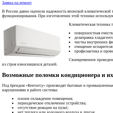
Заявка на ремонт
В России давно оценили надежность японской климатической
функционирования. При изготовлении этой техники используют
Климатическая техника т
поверхностная очистк
дозаправка хладагентом
чистка внутренних фил
очищение испарителя 
профилактика и прове
Своевременное проведени
из строя износившихся деталей.
Возможные поломки кондиционера и и
Под брендом «Кентатсу» производят бытовые и промышленные
нарушениями в работе системы:
плохое охлаждение помещения;
периодическое отключение устройства;
отсутствие реакции на пульт;
нет теплого или холодного воздуха и другое.