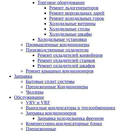
Торговое оборудование
Ремонт льдогенераторов
Ремонт морозильных ларей
Ремонт холодильных горок
Холодильные витрины
Холодильные столы
Холодильные шкафы
Холодильные установки
Промышленные кондиционеры
Производственные охладители
Ремонт охладителей конвейеров
Ремонт охладителей станков
Ремонт охладителей шкафов
Ремонт крышных кондиционеров
Заправка
Бытовые сплит системы
Прецизионные Кондиционеры
Чиллеры
Обслуживание
VRV и VRF
Выносные конденсаторы и теплообменники
Заправка кондиционеров
Заправка холодильника фреоном
Компрессорно-конденсаторные блоки
Прецизионные