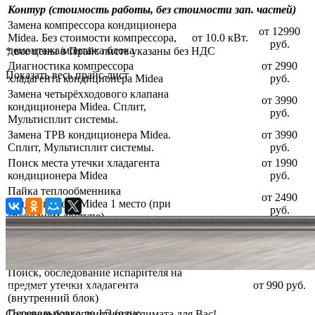
Контур (стоимость работы, без стоимости зап. частей)
Замена компрессора кондиционера
от 12990
Midea. Без стоимости компрессора,
от 10.0 кВт.
руб.
демонтажа/монтажа блока
* все цены в Прайс листе указаны без НДС
Диагностика компрессора
от 2990
Показать весь прайс-лист
хладагента кондиционера Midea
руб.
Замена четырёхходового клапана
от 3990
кондиционера Midea. Сплит,
руб.
Мультисплит системы.
Замена ТРВ кондиционера Midea.
от 3990
Сплит, Мультисплит системы.
руб.
Поиск места утечки хладагента
от 1990
кондиционера Midea
руб.
Пайка теплообменника
от 2490
кондиционера Midea 1 место (при
руб.
свободном доступе)
Поиск, обследование конденсатора
от 1490
на предмет утечки хладагента
руб.
(наружный блок)
Поиск, обследование испарителя на
предмет утечки хладагента
от 990 руб.
© 2006 — 2026 Амонт групп
(внутренний блок)
Перевальцовка до 1/2 (одно
Создание благоприятного климата для Вас!