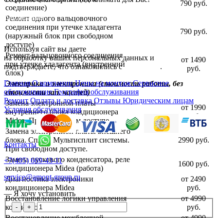
790 руб.
соединение)
Карта сайта
Ремонт одного вальцовочного
соединения при утечке хладагента
790 руб.
(наружный блок при свободном
доступе)
Используя сайт вы даете
согласие
Ремонт вальцовочного соединения
на обработку ваших персональных данных и
от 1490
при утечке хладагента (внутренний
подтверждаете, что ознакомились с
политикой
.
руб.
блок)
Главная
О компании
Цены на монтаж
Сервисное
Электрика и электроника (стоимость работы, без
обслуживание
География обслуживания
стоимости зап. частей)
Ремонт
Оплата и доставка
Отзывы
Юридическим лицам
Замена электронной платы
от 1990
Условия обслуживания
внутреннего блока кондиционера
руб.
Midea. При свободном доступе.
Замена электронной платы внешнего
блока. Сплит, Мультисплит системы.
2990 руб.
Контакты
При свободном доступе.
Замена пускового конденсатора, реле
+7(495) 669-43-11
1600 руб.
кондиционера Midea (работа)
service@amont-group.ru
Диагностика электроники
от 2490
кондиционера Midea
руб.
— Я хочу установить
Восстановление логики управления
от 4990
кондиционера Midea
руб.
-
+
Восстановление межблочной
от 4990