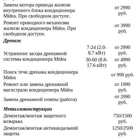
Замена мотора привода жалюзи
от 2990
внутреннего блока кондиционера
руб.
Midea. При свободном доступе.
Ремонт приводного механизма
от 3990
жалюзи кондиционера Midea. При
руб.
свободном доступе.
Дренаж
7-24 (2.0-
от 2990
8.7 кВт)
руб.
Устранение засора дренажной
системы кондиционера Midea
30-60 (8.8-
от 4990
17.6 кВт)
руб.
Поиск течи дренажа кондиционера
от 990 руб.
Midea
Ремонт или замена дренажной
от 1990
магистрали кондиционера Midea
руб.
от 2990
Замена дренажной помпы (работа)
руб.
Металлоконструкции
Демонтаж/монтаж защитного
750/1500
козырька
руб.
Демонтаж/монтаж антивандальной
1250/2500
защиты
руб.