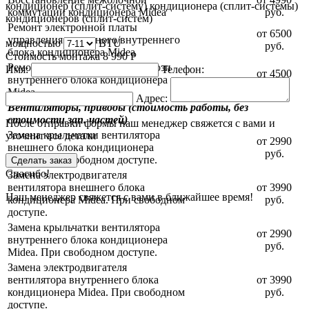
кондиционер (сплит-систему)
кондиционера (сплит-системы)
коммутации кондиционера Midea
руб.
кондиционеров (сплит-систем)
Ремонт электронной платы
от 6500
управления наружного/внутреннего
мощностью
BTU
руб.
блока кондиционера Midea
Стоимость монтажа
8 990
Р
Ремонт платы управления жалюзи
Имя:
Телефон:
от 4500
внутреннего блока кондиционера
руб.
Midea
Адрес:
Вентиляторы, приводы (стоимость работы, без
стоимости зап. частей)
После отправки формы наш менеджер свяжется с вами и
Замена крыльчатки вентилятора
уточнит все детали
от 2990
внешнего блока кондиционера
руб.
Midea. При свободном доступе.
Сделать заказ
Спасибо!
Замена электродвигателя
вентилятора внешнего блока
от 3990
Наш менеджер свяжется с вами в ближайшее время!
кондиционера Midea. При свободном
руб.
доступе.
Замена крыльчатки вентилятора
от 2990
внутреннего блока кондиционера
руб.
Midea. При свободном доступе.
Замена электродвигателя
вентилятора внутреннего блока
от 3990
кондиционера Midea. При свободном
руб.
доступе.