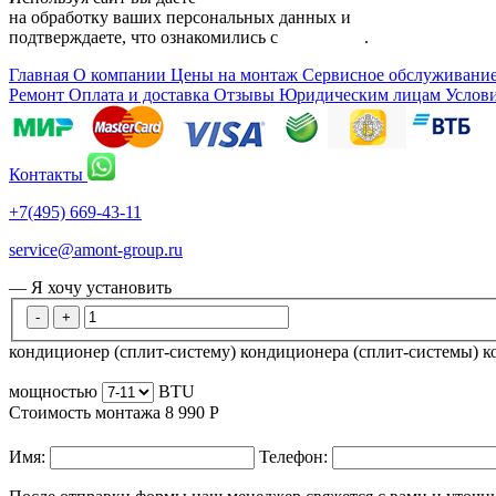
на обработку ваших персональных данных и
подтверждаете, что ознакомились с
политикой
.
Главная
О компании
Цены на монтаж
Сервисное обслуживани
Ремонт
Оплата и доставка
Отзывы
Юридическим лицам
Услов
Контакты
+7(495) 669-43-11
service@amont-group.ru
— Я хочу установить
-
+
кондиционер (сплит-систему)
кондиционера (сплит-системы)
к
мощностью
BTU
Стоимость монтажа
8 990
Р
Имя:
Телефон: