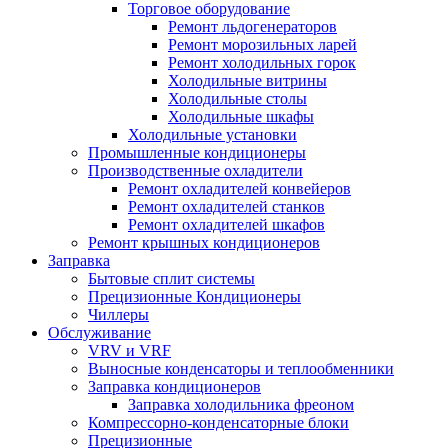
Торговое оборудование
Ремонт льдогенераторов
Ремонт морозильных ларей
Ремонт холодильных горок
Холодильные витрины
Холодильные столы
Холодильные шкафы
Холодильные установки
Промышленные кондиционеры
Производственные охладители
Ремонт охладителей конвейеров
Ремонт охладителей станков
Ремонт охладителей шкафов
Ремонт крышных кондиционеров
Заправка
Бытовые сплит системы
Прецизионные Кондиционеры
Чиллеры
Обслуживание
VRV и VRF
Выносные конденсаторы и теплообменники
Заправка кондиционеров
Заправка холодильника фреоном
Компрессорно-конденсаторные блоки
Прецизионные