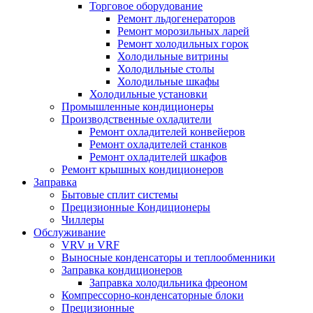
Торговое оборудование
Ремонт льдогенераторов
Ремонт морозильных ларей
Ремонт холодильных горок
Холодильные витрины
Холодильные столы
Холодильные шкафы
Холодильные установки
Промышленные кондиционеры
Производственные охладители
Ремонт охладителей конвейеров
Ремонт охладителей станков
Ремонт охладителей шкафов
Ремонт крышных кондиционеров
Заправка
Бытовые сплит системы
Прецизионные Кондиционеры
Чиллеры
Обслуживание
VRV и VRF
Выносные конденсаторы и теплообменники
Заправка кондиционеров
Заправка холодильника фреоном
Компрессорно-конденсаторные блоки
Прецизионные